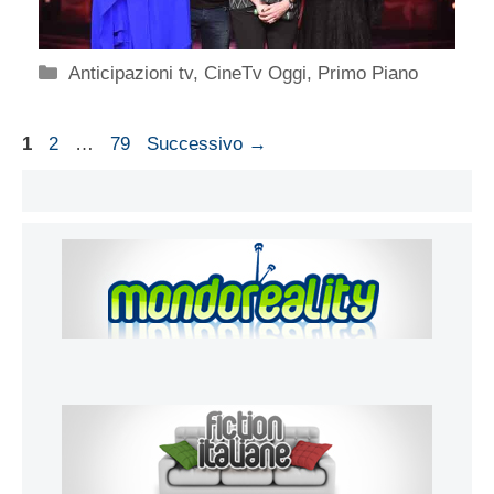
Categorie
Anticipazioni tv
,
CineTv Oggi
,
Primo Piano
Pagina
Pagina
Pagina
1
2
…
79
Successivo
→