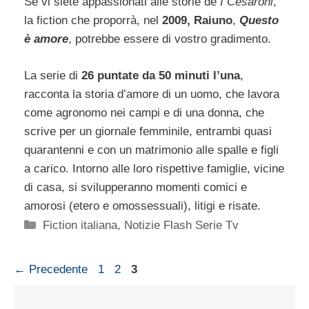
Se vi siete appassionati alle storie de
I Cesaroni
,
la fiction che proporrà, nel
2009, Raiuno
,
Questo
è amore
, potrebbe essere di vostro gradimento.
La serie di
26 puntate da 50 minuti l’una
,
racconta la storia d’amore di un uomo, che lavora
come agronomo nei campi e di una donna, che
scrive per un giornale femminile, entrambi quasi
quarantenni e con un matrimonio alle spalle e figli
a carico. Intorno alle loro rispettive famiglie, vicine
di casa, si svilupperanno momenti comici e
amorosi (etero e omossessuali), litigi e risate.
Categorie
Fiction italiana
,
Notizie Flash Serie Tv
Pagina
Pagina
Pagina
←
Precedente
1
2
3