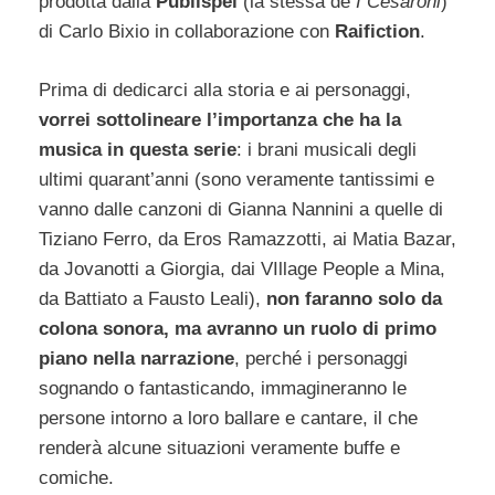
prodotta dalla
Publispei
(la stessa de
I Cesaroni
)
di Carlo Bixio in collaborazione con
Raifiction
.
Prima di dedicarci alla storia e ai personaggi,
vorrei sottolineare l’importanza che ha la
musica in questa serie
: i brani musicali degli
ultimi quarant’anni (sono veramente tantissimi e
vanno dalle canzoni di Gianna Nannini a quelle di
Tiziano Ferro, da Eros Ramazzotti, ai Matia Bazar,
da Jovanotti a Giorgia, dai VIllage People a Mina,
da Battiato a Fausto Leali),
non faranno solo da
colona sonora, ma avranno un ruolo di primo
piano nella narrazione
, perché i personaggi
sognando o fantasticando, immagineranno le
persone intorno a loro ballare e cantare, il che
renderà alcune situazioni veramente buffe e
comiche.