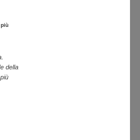
 più
a.
e della
 più