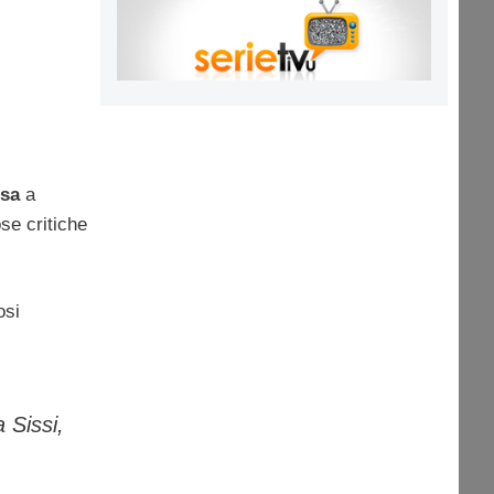
ssa
a
se critiche
osi
 Sissi,