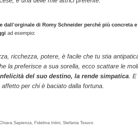
ese, è una delle mie attrici preferite.
sce dall’orginale di Romy Schneider perché più concreta e
ggi
ad esempio:
za, ricchezza, potere, è facile che tu stia antipatic
e la preferisce a sua sorella, ecco scattare le moll
’infelicità del suo destino, la rende simpatica
. E
 affetto per chi è baciato dalla fortuna.
 Chiara Sapienza, Fidelma Intini, Stefania Tesoro