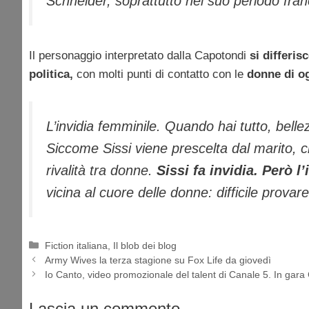
Schneider, soprattutto nel suo periodo franc
Il personaggio interpretato dalla Capotondi
si differi
politica,
con molti punti di contatto con le
donne di o
L’invidia femminile. Quando hai tutto, bellez
Siccome Sissi viene prescelta dal marito, ch
rivalità tra donne.
Sissi fa invidia. Però l
vicina al cuore delle donne: difficile provare
Categorie
Fiction italiana
,
Il blob dei blog
Army Wives la terza stagione su Fox Life da giovedì
Io Canto, video promozionale del talent di Canale 5. In gara
Lascia un commento