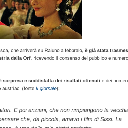
edesca, che arriverà su Raiuno a febbraio,
è già stata trasme
tria dalla Orf
, ricevendo il consenso del pubblico e numero
è sorpresa e soddisfatta dei risultati ottenuti
e dei numer
e austriaci (fonte
Il giornale
):
itori. E poi anziani, che non rimpiangono la vecchia
pensare che, da piccola, amavo i film di Sissi. La