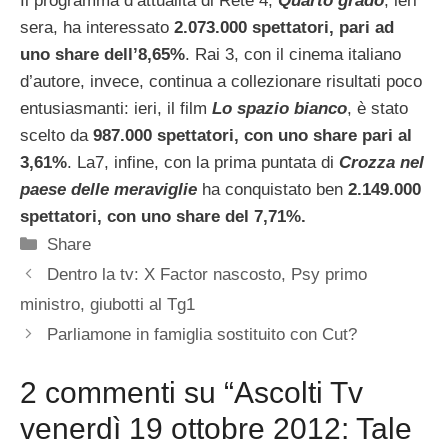
Il programma d’attualità di Rete 4,
Quarto grado
, ieri
sera, ha interessato
2.073.000 spettatori, pari ad
uno share dell’8,65%
. Rai 3, con il cinema italiano
d’autore, invece, continua a collezionare risultati poco
entusiasmanti: ieri, il film
Lo spazio bianco
, è stato
scelto da
987.000 spettatori, con uno share pari al
3,61%
. La7, infine, con la prima puntata di
Crozza nel
paese delle meraviglie
ha conquistato ben
2.149.000
spettatori, con uno share del 7,71%.
Categorie
Share
Dentro la tv: X Factor nascosto, Psy primo
ministro, giubotti al Tg1
Parliamone in famiglia sostituito con Cut?
2 commenti su “Ascolti Tv
venerdì 19 ottobre 2012: Tale