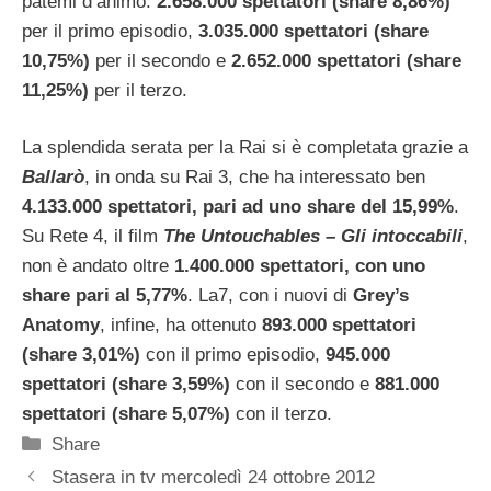
patemi d’animo:
2.658.000 spettatori (share 8,86%)
per il primo episodio,
3.035.000 spettatori (share
10,75%)
per il secondo e
2.652.000 spettatori (share
11,25%)
per il terzo.
La splendida serata per la Rai si è completata grazie a
Ballarò
, in onda su Rai 3, che ha interessato ben
4.133.000 spettatori, pari ad uno share del 15,99%
.
Su Rete 4, il film
The Untouchables – Gli intoccabili
,
non è andato oltre
1.400.000 spettatori, con uno
share pari al 5,77%
. La7, con i nuovi di
Grey’s
Anatomy
, infine, ha ottenuto
893.000 spettatori
(share 3,01%)
con il primo episodio,
945.000
spettatori (share 3,59%)
con il secondo e
881.000
spettatori (share 5,07%)
con il terzo.
Categorie
Share
Stasera in tv mercoledì 24 ottobre 2012