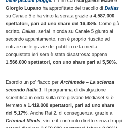
delle piccole piogge
.
Il film con
Margareth Madè
e
Giorgio Lupano
ha approfittato del tracollo di
Dallas
su Canale 5 e ha vinto la serata grazie a
4.587.000
spettatori, pari ad uno share del 16,48%
. Come già
scritto,
Dallas
, serial in onda su Canale 5 giunto al
secondo appuntamento, non è proprio riuscito ad
entrare nelle grazie del pubblico e la media
conquistata ieri sera è stata disastrosa: appena
1.566.000 spettatori, con uno share pari al 5,50%
.
Esordio un po’ fiacco per
Archimede – La scienza
secondo Italia 1
. Il programma di divulgazione
scientifica in onda sulla rete giovane Mediaset si è
fermato a
1.419.000 spettatori, pari ad uno share
del 5,17%
. Anche Rai 2, di conseguenza, grazie a
Criminal Minds
, vince il confronto diretto senza troppi