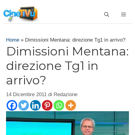
Vai
al
ME
contenuto
Home
»
Dimissioni Mentana: direzione Tg1 in arrivo?
Dimissioni Mentana:
direzione Tg1 in
arrivo?
14 Dicembre 2011
di
Redazione