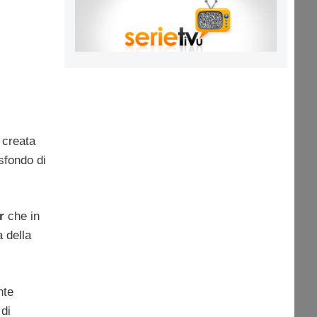
creata
sfondo di
r
che in
a della
nte
 di