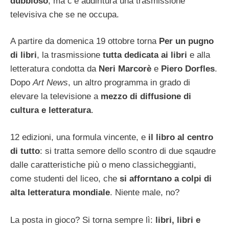
dubbioso
, ma c’è addiritura una trasmissione
televisiva che se ne occupa.
A partire da domenica 19 ottobre torna
Per un pugno
di libri
, la trasmissione
tutta dedicata ai libri
e alla
letteratura condotta da
Neri Marcorè
e
Piero Dorfles
.
Dopo
Art News
, un altro programma in grado di
elevare la televisione a
mezzo di diffusione di
cultura e letteratura
.
12 edizioni, una formula vincente, e
il libro al centro
di tutto
: si tratta semore dello scontro di due sqaudre
dalle caratteristiche più o meno classicheggianti,
come studenti del liceo, che
si afforntano a colpi di
alta letteratura mondiale
. Niente male, no?
La posta in gioco? Si torna sempre lì:
libri, libri e