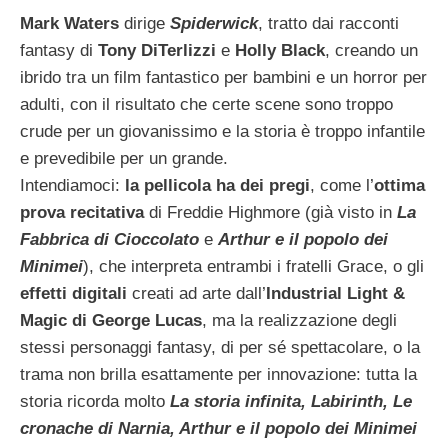
Mark Waters
dirige
Spiderwick
, tratto dai racconti
fantasy di
Tony DiTerlizzi
e
Holly Black
, creando un
ibrido tra un film fantastico per bambini e un horror per
adulti, con il risultato che certe scene sono troppo
crude per un giovanissimo e la storia è troppo infantile
e prevedibile per un grande.
Intendiamoci:
la pellicola ha dei pregi
, come l’
ottima
prova recitativa
di Freddie Highmore (già visto in
La
Fabbrica di Cioccolato
e
Arthur e il popolo dei
Minimei
), che interpreta entrambi i fratelli Grace, o gli
effetti digitali
creati ad arte dall’
Industrial Light &
Magic di George Lucas
, ma la realizzazione degli
stessi personaggi fantasy, di per sé spettacolare, o la
trama non brilla esattamente per innovazione: tutta la
storia ricorda molto
La storia infinita, Labirinth, Le
cronache di Narnia, Arthur e il popolo dei Minimei