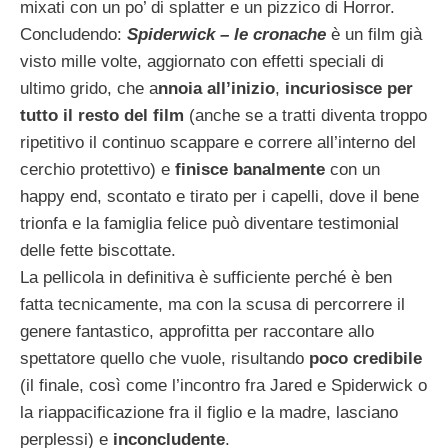
mixati con un po’ di splatter e un pizzico di Horror.
Concludendo:
Spiderwick – le cronache
è un film già
visto mille volte, aggiornato con effetti speciali di
ultimo grido, che a
nnoia all’inizio
,
incuriosisce per
tutto il resto del film
(anche se a tratti diventa troppo
ripetitivo il continuo scappare e correre all’interno del
cerchio protettivo) e
finisce banalmente
con un
happy end, scontato e tirato per i capelli, dove il bene
trionfa e la famiglia felice può diventare testimonial
delle fette biscottate.
La pellicola in definitiva è sufficiente perché è ben
fatta tecnicamente, ma con la scusa di percorrere il
genere fantastico, approfitta per raccontare allo
spettatore quello che vuole, risultando
poco credibile
(il finale, così come l’incontro fra Jared e Spiderwick o
la riappacificazione fra il figlio e la madre, lasciano
perplessi) e
inconcludente
.