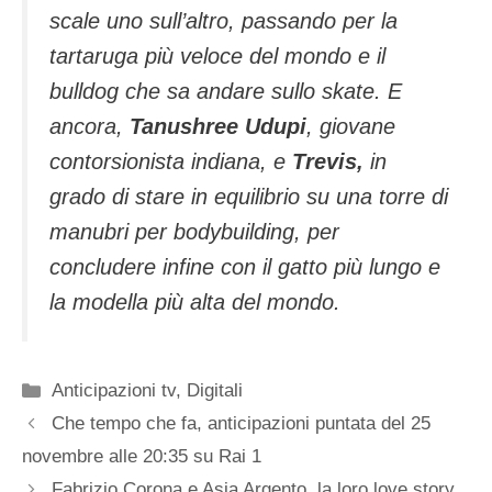
scale uno sull’altro, passando per la
tartaruga più veloce del mondo e il
bulldog che sa andare sullo skate. E
ancora,
Tanushree Udupi
, giovane
contorsionista indiana, e
Trevis,
in
grado di stare in equilibrio su una torre di
manubri per bodybuilding, per
concludere infine con il gatto più lungo e
la modella più alta del mondo.
Categorie
Anticipazioni tv
,
Digitali
Che tempo che fa, anticipazioni puntata del 25
novembre alle 20:35 su Rai 1
Fabrizio Corona e Asia Argento, la loro love story