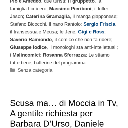
Pio e Amedeo
, due turisti;
Il gruppetto
, la
famiglia Locicero;
Massimo Pieriboni
, il killer
Jason;
Caterina Gramaglia
, il manga giapponese;
Stefano Bicocchi, il nano Rantolo;
Sergio Friscia
,
il transessuale Meusa; le Jene,
Gigi e Ross
;
Saverio Raimondo
, il comico che non fa ridere;
Giuseppe Iodice
, il monologhi sta anti-intellettuali;
i
Malincomici
;
Rosanna Sferrazza
; Le stiamo
tutte bene, ballerine del programma.
Categorie
Senza categoria
Scusa ma… di Moccia in Tv,
A gentile richiesta per
Barbara D’Urso, Daniele