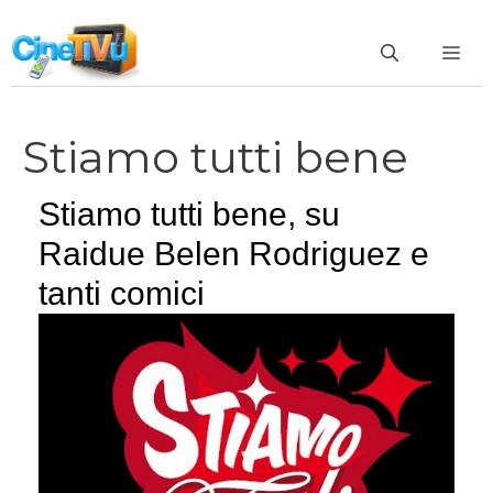
Vai
al
ME
contenuto
Stiamo tutti bene
Stiamo tutti bene, su
Raidue Belen Rodriguez e
tanti comici