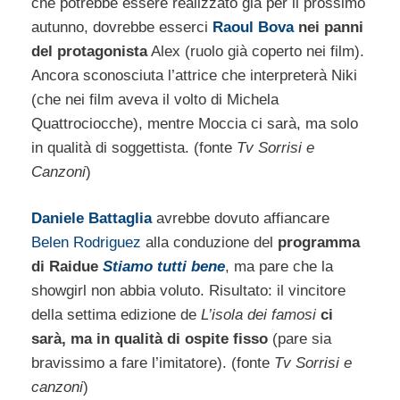
che potrebbe essere realizzato già per il prossimo
autunno, dovrebbe esserci
Raoul Bova
nei panni
del protagonista
Alex (ruolo già coperto nei film).
Ancora sconosciuta l’attrice che interpreterà Niki
(che nei film aveva il volto di Michela
Quattrociocche), mentre Moccia ci sarà, ma solo
in qualità di soggettista. (fonte
Tv Sorrisi e
Canzoni
)
Daniele Battaglia
avrebbe dovuto affiancare
Belen Rodriguez
alla conduzione del
programma
di Raidue
Stiamo tutti bene
, ma pare che la
showgirl non abbia voluto. Risultato: il vincitore
della settima edizione de
L’isola dei famosi
ci
sarà, ma in qualità di ospite fisso
(pare sia
bravissimo a fare l’imitatore). (fonte
Tv Sorrisi e
canzoni
)