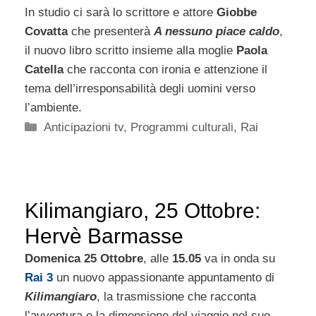
In studio ci sarà lo scrittore e attore
Giobbe
Covatta
che presenterà
A nessuno piace caldo
,
il nuovo libro scritto insieme alla moglie
Paola
Catella
che racconta con ironia e attenzione il
tema dell’irresponsabilità degli uomini verso
l’ambiente.
Categorie
Anticipazioni tv
,
Programmi culturali
,
Rai
Kilimangiaro, 25 Ottobre:
Hervè Barmasse
Domenica 25 Ottobre
, alle
15.05
va in onda su
Rai 3
un nuovo appassionante appuntamento di
Kilimangiaro
, la trasmissione che racconta
l’avventura e la dimensione del viaggio nel suo