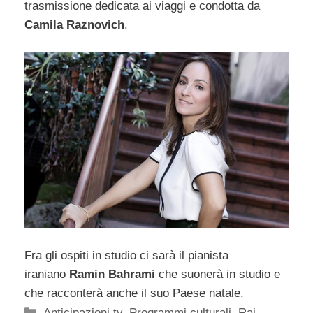
trasmissione dedicata ai viaggi e condotta da
Camila Raznovich
.
Fra gli ospiti in studio ci sarà il pianista
iraniano
Ramin Bahrami
che suonerà in studio e
che racconterà anche il suo Paese natale.
Categorie
Anticipazioni tv
,
Programmi culturali
,
Rai