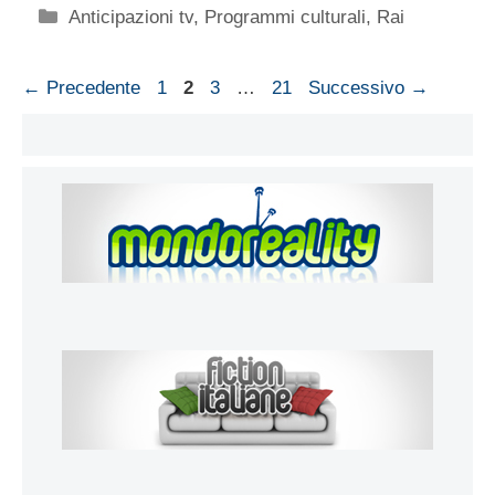
Categorie
Anticipazioni tv
,
Programmi culturali
,
Rai
Pagina
Pagina
Pagina
Pagina
←
Precedente
1
2
3
…
21
Successivo
→