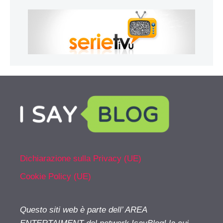
Dichiarazione sulla Privacy (UE)
Cookie Policy (UE)
Questo siti web è parte dell’ AREA