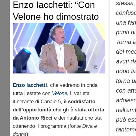
stessa,
Enzo Iacchetti: “Con
confuse
Velone ho dimostrato
una fam
di poter fare il
punti di
conduttore da solo”
Torna l
del med
avuti d
dopo l
torna 
Enzo Iacchetti
, che vedremo in onda
con att
tutta l’estate con
Velone
, il varietà
adolesc
itinerante di Canale 5,
è soddisfatto
nell’am
dell’opportunità che gli è stata offerta
da Antonio Ricci
e dei risultati che sta
può ess
ottenendo il programma (fonte
Diva e
tantome
donna
):