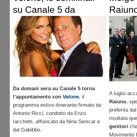
su Canale 5 da
Raiuno
domani
Male U
famigli
Cesaro
Da domani sera su Canale 5 torna
A luglio acc
l’appuntamento con
Velone
, il
Raiuno
, sp
programma estivo itinerante firmato da
preferita da
Antonio Ricci, condotto da Enzo
risultata que
Iacchetti, affiancato da Nina Senicar e
genitori
che
dal Gabibbo.
Movimento It