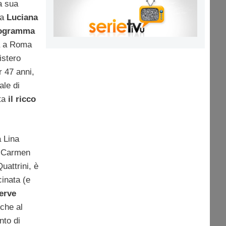
a sua
ma
Luciana
programma
a a Roma
istero
 47 anni,
ale di
ata
il ricco
a Lina
, Carmen
attrini, è
cinata (e
erve
 che al
nto di