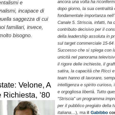
ancora una volta ha riconferm
ntalismi e
dopo giorno, la sua centralità 
onalismi, incapace di
fondamentale importanza nell’o
 quella saggezza di cui
Canale 5. Striscia, infatti, ha 
suoi familiari, invece,
contributo decisivo per il con
molto bisogno.
della leadership assoluta in p
sul target commerciale 15-64 
Successo che si spiega con l
unicità nel panorama televisivo
il rigore delle inchieste, il graf
satira, la capacità che Ricci e
team hanno di lavorare, semp
state: Velone, A
intelligenza e spirito curioso, 
e orgogliosa libertà. Tutto qu
 Richiesta, ’80
“Striscia” un programma impre
di te e tanta
per il pubblico pregiato della t
italiana…
), ma
il
Gabibbo
co
n americana