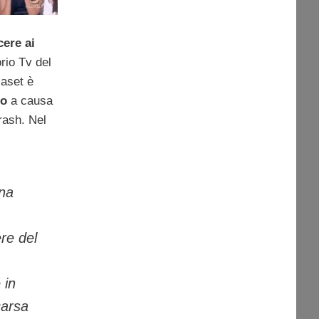
cere ai
rio Tv del
iaset è
no
a causa
rash. Nel
na
ere del
 in
carsa