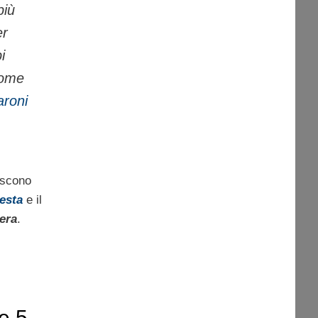
più
er
i
come
aroni
niscono
iesta
e il
era
.
e 5