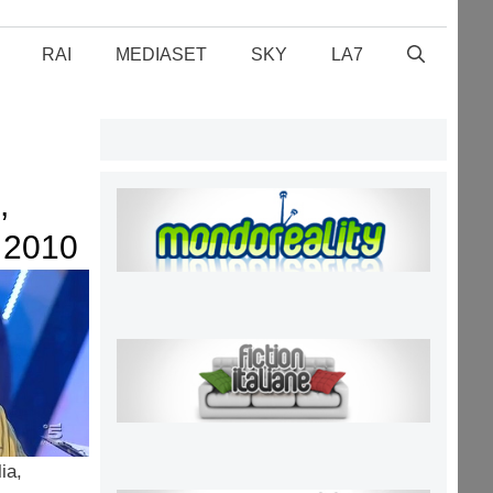
RAI
MEDIASET
SKY
LA7
,
e 2010
ia,