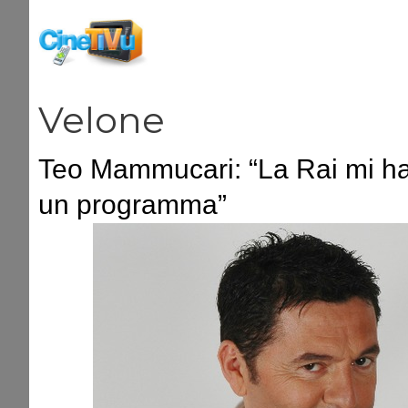
Vai
al
contenuto
Velone
Teo Mammucari: “La Rai mi ha 
un programma”