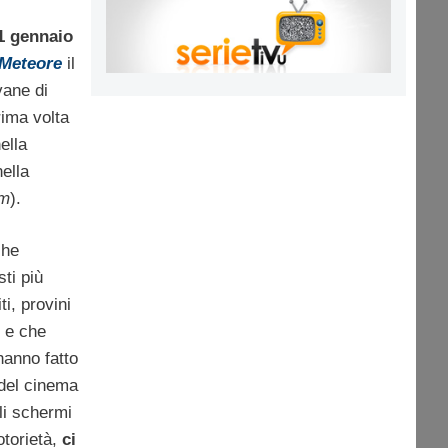
 21 gennaio
 Meteore
il
vane di
rima volta
ella
ella
m
).
he
sti più
ti, provini
e e che
hanno fatto
, del cinema
li schermi
torietà,
ci