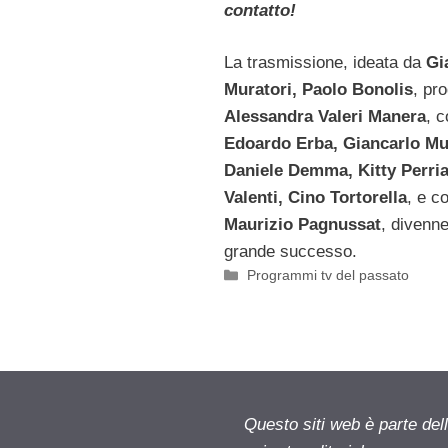
contatto!
La trasmissione, ideata da
Gi
Muratori, Paolo Bonolis
, pr
Alessandra Valeri Manera
, c
Edoardo Erba, Giancarlo Mu
Daniele Demma, Kitty Perria
Valenti, Cino Tortorella
, e c
Maurizio Pagnussat
, divenne
grande successo.
Categorie
Programmi tv del passato
Questo siti web è parte d