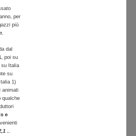
ssato
 anno, per
azzi più
m
.
da dal
1
, poi su
su Italia
nte su
talia 1)
i animati
o qualche
duttori
is e
ovenienti
2,1 ..