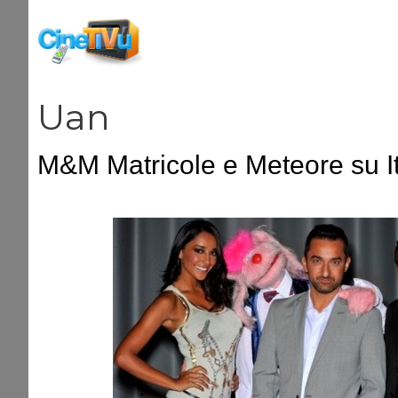
Vai
al
contenuto
Uan
M&M Matricole e Meteore su It