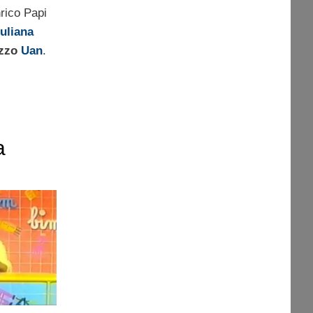
rico Papi
uliana
azzo
Uan
.
a