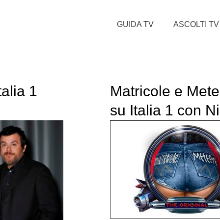
GUIDA TV
ASCOLTI TV
alia 1
Matricole e Met
su Italia 1 con N
Savino, Juliana
Moreira e Uan d
gennaio