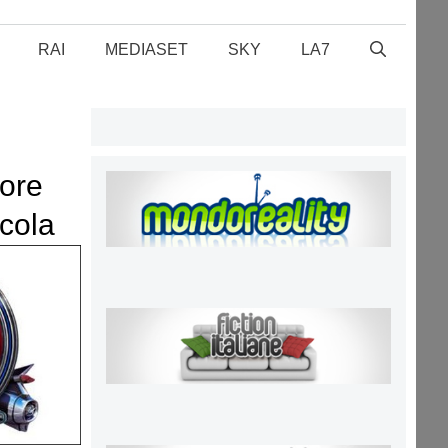
RAI
MEDIASET
SKY
LA7
eore
icola
al 21