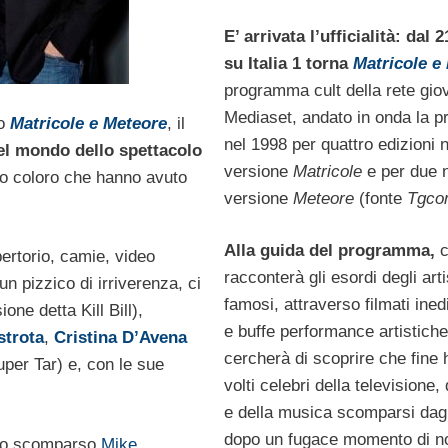
E’ arrivata l’ufficialità: dal
su Italia 1 torna
Matricole e
programma cult della rete gio
Mediaset, andato in onda la p
to
Matricole e Meteore
, il
nel 1998 per quattro edizioni n
el mondo dello spettacolo
versione
Matricole
e per due n
ro coloro che hanno avuto
versione
Meteore
(fonte
Tgco
Alla guida del programma,
c
pertorio, camie, video
racconterà gli esordi degli arti
 un pizzico di irriverenza, ci
famosi, attraverso filmati inedi
one detta Kill Bill),
e buffe performance artistich
strota
,
Cristina D’Avena
cercherà di scoprire che fine 
per Tar) e, con le sue
volti celebri della televisione
e della musica scomparsi dag
dopo un fugace momento di no
llo scomparso
Mike