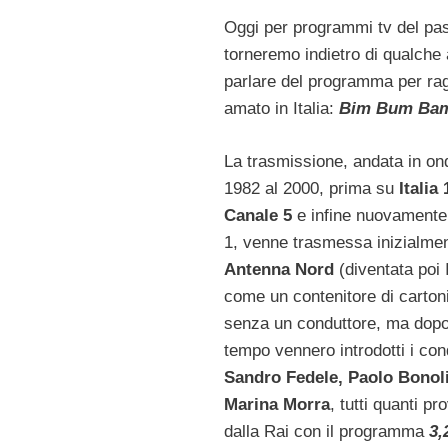
Oggi per programmi tv del pa
torneremo indietro di qualche
parlare del programma per rag
amato in Italia:
Bim Bum Ba
La trasmissione, andata in on
1982 al 2000, prima su
Italia 
Canale 5
e infine nuovamente 
1, venne trasmessa inizialme
Antenna Nord
(diventata poi I
come un contenitore di carton
senza un conduttore, ma dop
tempo vennero introdotti i con
Sandro Fedele, Paolo Bonol
Marina Morra
, tutti quanti pr
dalla Rai con il programma
3,