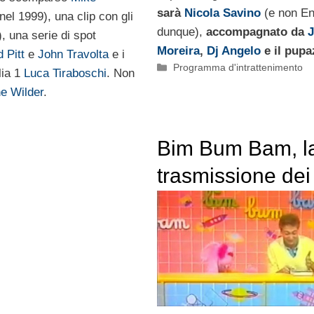
sarà
Nicola Savino
(e non En
el 1999), una clip con gli
dunque),
accompagnato da
J
, una serie di spot
Moreira
,
Dj Angelo
e il pup
 Pitt
e
John Travolta
e i
Categorie
Programma d'intrattenimento
lia 1
Luca Tiraboschi
. Non
e Wilder
.
Bim Bum Bam, l
trasmissione dei
bambini