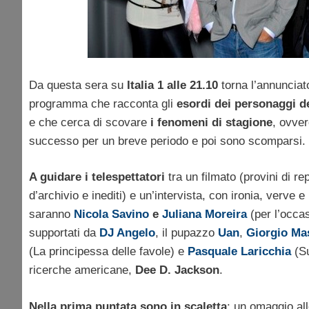
Da questa sera su
Italia 1 alle 21.10
torna l’annuncia
programma che racconta gli
esordi dei personaggi d
e che cerca di scovare
i fenomeni di stagione
, ovve
successo per un breve periodo e poi sono scomparsi.
A guidare i telespettatori
tra un filmato (provini di re
d’archivio e inediti) e un’intervista, con ironia, verve e
saranno
Nicola Savino
e
Juliana Moreira
(per l’occasi
supportati da
DJ Angelo
, il pupazzo
Uan
,
Giorgio Ma
(La principessa delle favole) e
Pasquale Laricchia
(Su
ricerche americane,
Dee D. Jackson
.
Nella prima puntata sono in scaletta
: un omaggio a