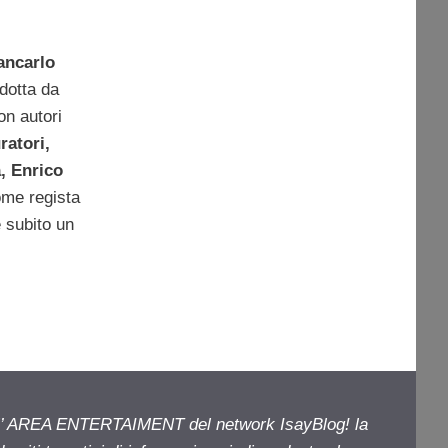
ancarlo
odotta da
on autori
ratori,
, Enrico
ome regista
 subito un
ell’ AREA ENTERTAIMENT del network IsayBlog! la