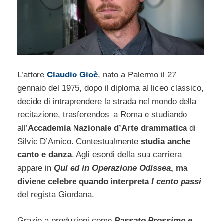
L’attore
Claudio Gioè
, nato a Palermo il 27
gennaio del 1975, dopo il diploma al liceo classico,
decide di intraprendere la strada nel mondo della
recitazione, trasferendosi a Roma e studiando
all’
Accademia Nazionale d’Arte drammatica
di
Silvio D’Amico. Contestualmente
studia anche
canto e danza
. Agli esordi della sua carriera
appare in
Qui ed in Operazione Odissea
, ma
diviene celebre quando interpreta
I cento passi
del regista Giordana.
Grazie a produzioni come
Passato Prossimo e