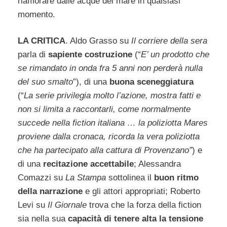
riaffiorare dalle acque del mare in qualsiasi
momento.
LA CRITICA
. Aldo Grasso su
Il corriere della sera
parla di
sapiente costruzione
(“
E’ un prodotto che
se rimandato in onda fra 5 anni non perderà nulla
del suo smalto
”), di una
buona sceneggiatura
(“
La serie privilegia molto l’azione, mostra fatti e
non si limita a raccontarli, come normalmente
succede nella fiction italiana … la poliziotta Mares
proviene dalla cronaca, ricorda la vera poliziotta
che ha partecipato alla cattura di Provenzano”
) e
di una
recitazione accettabile
; Alessandra
Comazzi su
La Stampa
sottolinea il
buon ritmo
della narrazione
e gli attori appropriati; Roberto
Levi su
Il Giornale
trova che la forza della fiction
sia nella sua
capacità di tenere alta la tensione