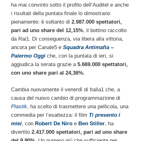
ha mai convinto sotto il profilo dell’Auditel e anche
i risultati della puntata finale lo dimostrano
pienamente: è soltanto di
2.987.000 spettatori,
pari ad uno share del 12,15%
, il bottino raccolto
da Rai1. Di conseguenza, via libera alla vittoria,
ancora per Canale5 e
Squadra Antimafia –
Palermo Oggi
che, con la puntata di ieri, si
aggiudica la serata grazie a
5.669.000 spettatori,
con uno share pari al 24,36%.
Cambia nuovamente il venerdì di Italia1 che, a
causa del nuovo cambio di programmazione di
Plastik
, ha scelto di trasmettere una pellicola, una
commedia per l’esattezza: il film
Ti presento i
miei
, con
Robert De Niro
e
Ben Stiller
, ha
divertito
2.417.000 spettatori, pari ad uno share
del 9,90%.
Un numero più che sufficiente per