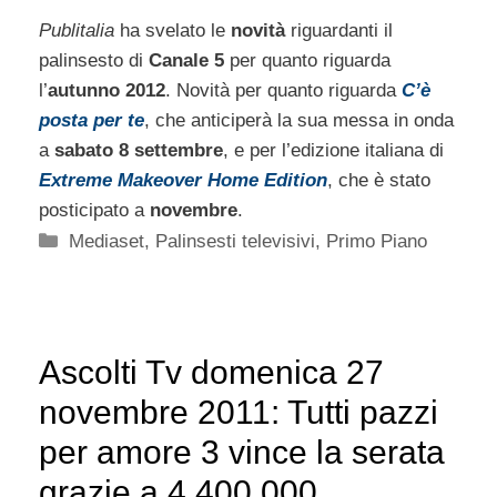
Publitalia
ha svelato le
novità
riguardanti il
palinsesto di
Canale 5
per quanto riguarda
l’
autunno 2012
. Novità per quanto riguarda
C’è
posta per te
, che anticiperà la sua messa in onda
a
sabato 8 settembre
, e per l’edizione italiana di
Extreme Makeover Home Edition
, che è stato
posticipato a
novembre
.
Categorie
Mediaset
,
Palinsesti televisivi
,
Primo Piano
Ascolti Tv domenica 27
novembre 2011: Tutti pazzi
per amore 3 vince la serata
grazie a 4.400.000