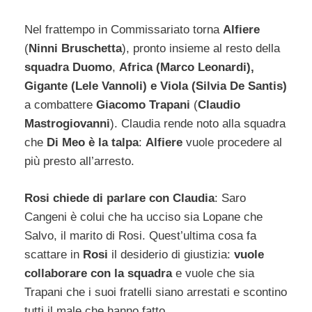
Nel frattempo in Commissariato torna
Alfiere
(
Ninni Bruschetta
), pronto insieme al resto della
squadra Duomo
,
Africa (Marco Leonardi),
Gigante (Lele Vannoli) e Viola (Silvia De Santis)
a combattere
Giacomo Trapani
(
Claudio
Mastrogiovanni
). Claudia rende noto alla squadra
che
Di Meo è la talpa
:
Alfiere
vuole procedere al
più presto all’arresto.
Rosi chiede di parlare con Claudia
: Saro
Cangeni è colui che ha ucciso sia Lopane che
Salvo, il marito di Rosi. Quest’ultima cosa fa
scattare in
Rosi
il desiderio di giustizia:
vuole
collaborare con la squadra
e vuole che sia
Trapani che i suoi fratelli siano arrestati e scontino
tutti il male che hanno fatto.