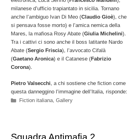
elettronica; Luca Serino (
Francesco Mandelli
),
milanese d’ufficio trapiantato in sicilia. Tornano
anche l’ambiguo Ivan Di Meo (
Claudio Gioè
), che
si pensava fosse morto) e l’amica nemica della
Mares, la mafiosa Rosy Abate (
Giulia Michelini
).
Tra i cattivi ci sono anche il boss latitante Nardo
Abate (
Sergio Friscia
), l’avvocato Cifalà
(
Gaetano Aronica
) e il Catanese (
Fabrizio
Corona
).
Pietro Valsecchi
, a chi sostiene che fiction come
questa danneggino l’immagine dell’Italia, risponde:
Categorie
Fiction italiana
,
Gallery
Squadra Antimafia 2,