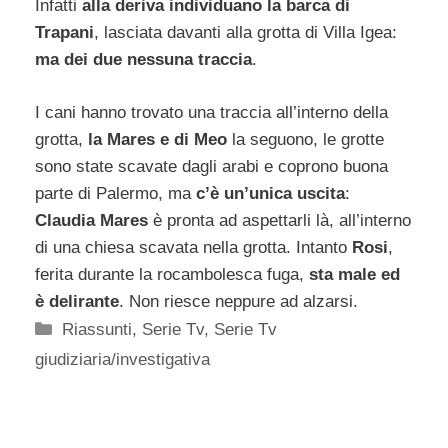
Infatti
alla deriva individuano la barca di
Trapani
, lasciata davanti alla grotta di Villa Igea:
ma dei due nessuna traccia
.
I cani hanno trovato una traccia all’interno della
grotta,
la Mares e di Meo
la seguono, le grotte
sono state scavate dagli arabi e coprono buona
parte di Palermo, ma
c’è un’unica uscita
:
Claudia Mares
è pronta ad aspettarli là, all’interno
di una chiesa scavata nella grotta. Intanto
Rosi
,
ferita durante la rocambolesca fuga,
sta male ed
è delirante
. Non riesce neppure ad alzarsi.
Categorie
Riassunti
,
Serie Tv
,
Serie Tv
giudiziaria/investigativa