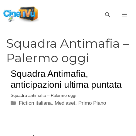
Vai
al
ME
contenuto
Squadra Antimafia –
Palermo oggi
Squadra Antimafia,
anticipazioni ultima puntata
Squadra antimafia – Palermo oggi
Categorie
Fiction italiana
,
Mediaset
,
Primo Piano