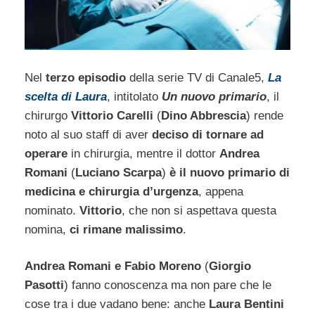
Nel
terzo episodio
della serie TV di Canale5,
La
scelta di Laura
, intitolato
Un nuovo primario
, il
chirurgo
Vittorio Carelli
(
Dino Abbrescia
) rende
noto al suo staff di aver
deciso di tornare ad
operare
in chirurgia, mentre il dottor
Andrea
Romani
(
Luciano Scarpa
)
è il nuovo primario di
medicina e chirurgia d’urgenza
, appena
nominato.
Vittorio
, che non si aspettava questa
nomina,
ci rimane malissimo
.
Andrea Romani e Fabio Moreno
(
Giorgio
Pasotti
) fanno conoscenza ma non pare che le
cose tra i due vadano bene: anche
Laura Bentini