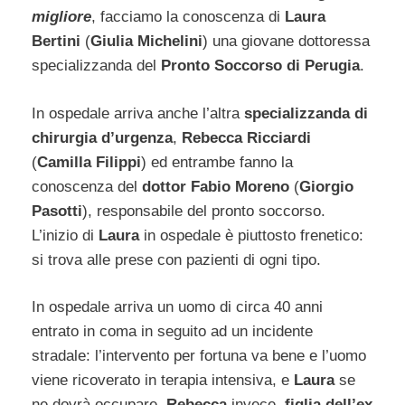
migliore
, facciamo la conoscenza di
Laura
Bertini
(
Giulia Michelini
) una giovane dottoressa
specializzanda del
Pronto Soccorso di Perugia
.
In ospedale arriva anche l’altra
specializzanda di
chirurgia d’urgenza
,
Rebecca Ricciardi
(
Camilla Filippi
) ed entrambe fanno la
conoscenza del
dottor Fabio Moreno
(
Giorgio
Pasotti
), responsabile del pronto soccorso.
L’inizio di
Laura
in ospedale è piuttosto frenetico:
si trova alle prese con pazienti di ogni tipo.
In ospedale arriva un uomo di circa 40 anni
entrato in coma in seguito ad un incidente
stradale: l’intervento per fortuna va bene e l’uomo
viene ricoverato in terapia intensiva, e
Laura
se
ne dovrà occupare.
Rebecca
invece,
figlia dell’ex