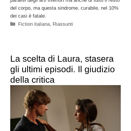
paralisi degli arti inferiori ma anche di tutto il resto
del corpo, ma questa sindrome, curabile, nel 10%
dei casi è fatale.
Categorie
Fiction italiana
,
Riassunti
La scelta di Laura, stasera
gli ultimi episodi. Il giudizio
della critica