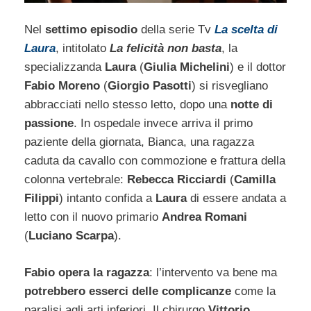
Nel
settimo episodio
della serie Tv
La scelta di
Laura
, intitolato
La felicità non basta
, la
specializzanda
Laura
(
Giulia Michelini
) e il dottor
Fabio Moreno
(
Giorgio Pasotti
) si risvegliano
abbracciati nello stesso letto, dopo una
notte di
passione
. In ospedale invece arriva il primo
paziente della giornata, Bianca, una ragazza
caduta da cavallo con commozione e frattura della
colonna vertebrale:
Rebecca Ricciardi
(
Camilla
Filippi
) intanto confida a
Laura
di essere andata a
letto con il nuovo primario
Andrea Romani
(
Luciano Scarpa
).
Fabio opera la ragazza
: l’intervento va bene ma
potrebbero esserci delle complicanze
come la
paralisi agli arti inferiori. Il chirurgo
Vittorio