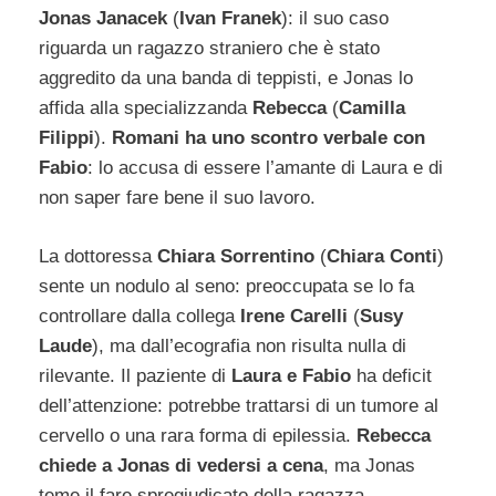
Jonas Janacek
(
Ivan Franek
): il suo caso
riguarda un ragazzo straniero che è stato
aggredito da una banda di teppisti, e Jonas lo
affida alla specializzanda
Rebecca
(
Camilla
Filippi
).
Romani ha uno scontro verbale con
Fabio
: lo accusa di essere l’amante di Laura e di
non saper fare bene il suo lavoro.
La dottoressa
Chiara Sorrentino
(
Chiara Conti
)
sente un nodulo al seno: preoccupata se lo fa
controllare dalla collega
Irene Carelli
(
Susy
Laude
), ma dall’ecografia non risulta nulla di
rilevante. Il paziente di
Laura e Fabio
ha deficit
dell’attenzione: potrebbe trattarsi di un tumore al
cervello o una rara forma di epilessia.
Rebecca
chiede a Jonas di vedersi a cena
, ma Jonas
teme il fare spregiudicato della ragazza.