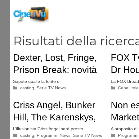
Vai
al
contenuto
Risultati della ricerc
Dexter, Lost, Fringe,
FOX Tv
Prison Break: novità
Dr Ho
Sapete qual’è la fonte di
La FOX Broad
Categorie
Categorie
casting
,
Serie TV News
Canali tele
Criss Angel, Bunker
Non es
Hill, The Karenskys,
Market
CSI: Miami, Grey’s
L’illusionista Criss Angel sarà presto
A proposito di
Categorie
Categorie
casting
,
Programmi News
,
Serie TV News
Programmi