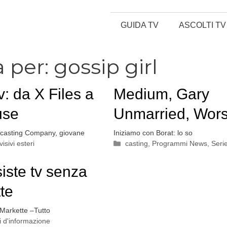
GUIDA TV
ASCOLTI TV
a per:
gossip girl
: da X Files a
Medium, Gary
use
Unmarried, Wors
Week, House, P
casting Company, giovane
Iniziamo con Borat: lo so
Categorie
visivi esteri
casting
,
Programmi News
,
Seri
Daisies, Smallvil
iste tv senza
Rock, Battlestar
te
Galactica: novità
 Markette –Tutto
 d'informazione