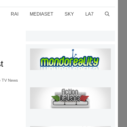
RAI
MEDIASET
SKY
LA7
t
ushin
e TV News
le, 30